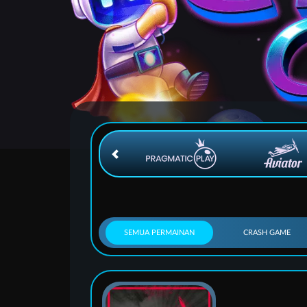
SEMUA PERMAINAN
CRASH GAME