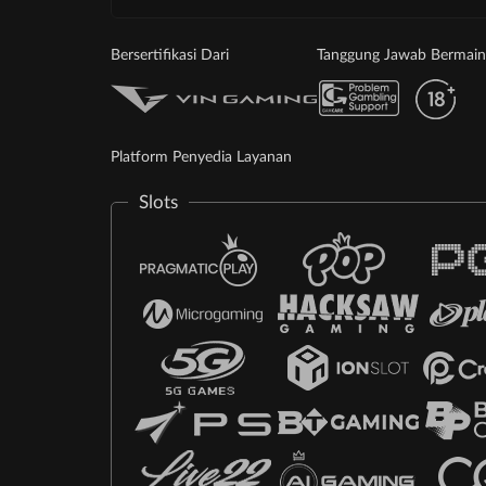
Bersertifikasi Dari
Tanggung Jawab Bermain
Platform Penyedia Layanan
Slots