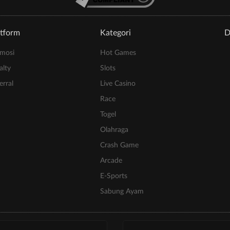
atform
Kategori
D
mosi
Hot Games
alty
Slots
erral
Live Casino
Race
Togel
Olahraga
Crash Game
Arcade
E-Sports
Sabung Ayam