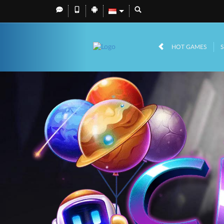
HOT GAMES