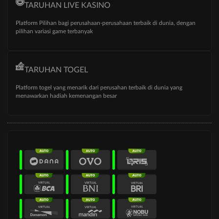
TARUHAN LIVE KASINO
Platform Pilihan bagi perusahaan-perusahaan terbaik di dunia, dengan
pilihan variasi game terbanyak
TARUHAN TOGEL
Platform togel yang menarik dari perusahan terbaik di dunia yang
menawarkan hadiah kemenangan besar