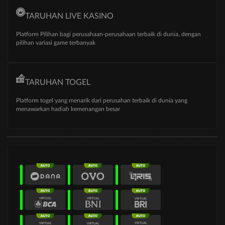
TARUHAN LIVE KASINO
Platform Pilihan bagi perusahaan-perusahaan terbaik di dunia, dengan
pilihan variasi game terbanyak
TARUHAN TOGEL
Platform togel yang menarik dari perusahan terbaik di dunia yang
menawarkan hadiah kemenangan besar