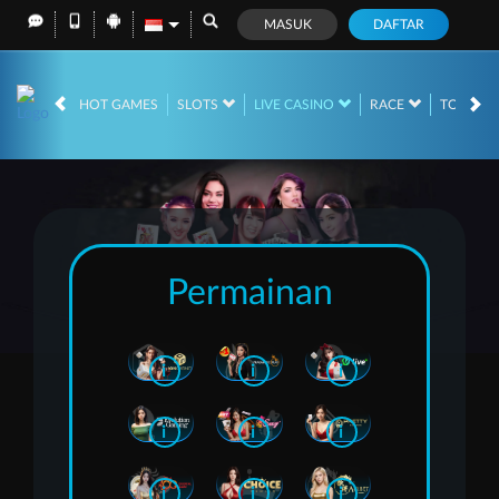
MASUK
DAFTAR
HOT GAMES
SLOTS
LIVE CASINO
RACE
TOGEL
Permainan
i
i
i
i
i
i
i
i
i