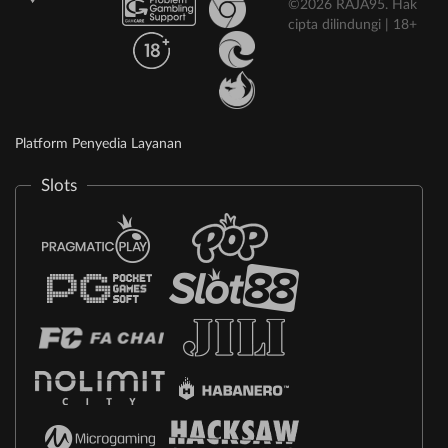
©2026 RAJA95. Hak
cipta dilindungi | 18+
Platform Penyedia Layanan
Slots