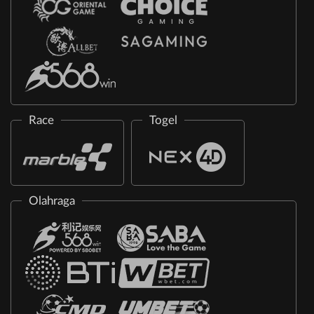
Race
Togel
Olahraga