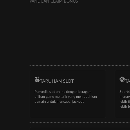
PANDUAN CLAIM BONUS
TARUHAN SLOT
T
Penyedia slot online dengan beragam
Sports
pilihan game menarik yang memudahkan
menawa
pemain untuk mencapai jackpot
lebih 
lebih 