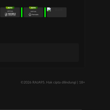
©2026 RAJA95. Hak cipta dilindungi | 18+