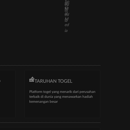
O
TARUHAN TOGEL
Platform togel yang menarik dari perusahan
terbaik di dunia yang menawarkan hadiah
kemenangan besar