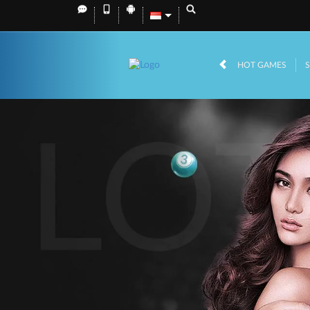
HOT GAMES