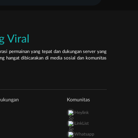
 Viral
urasi permainan yang tepat dan dukungan server yang
 hangat dibicarakan di media sosial dan komunitas
ukungan
Komunitas
Heylink
LinkList
Whatsapp