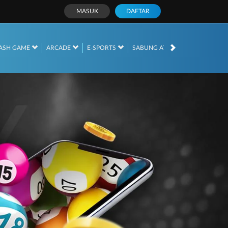
MASUK
DAFTAR
PROMOSI
ASH GAME
ARCADE
E-SPORTS
SABUNG AYAM