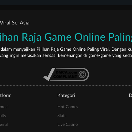
Viral Se-Asia
ihan Raja Game Online Paling
n dalam menyajikan Pilihan Raja Game Online Paling Viral. Dengan k
yang ingin merasakan sensasi kemenangan di game-game yang sedang
atform
Kategori
D
mosi
Hot Games
alty
Slots
erral
Live Casino