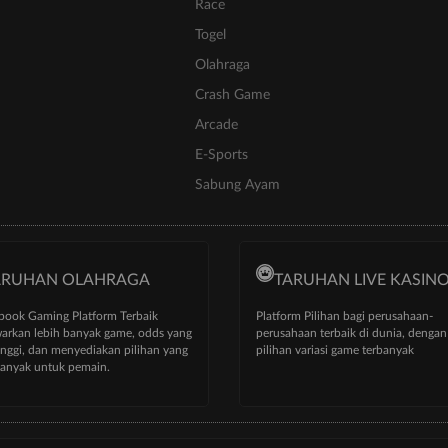
Race
Togel
Olahraga
Crash Game
Arcade
E-Sports
Sabung Ayam
ARUHAN OLAHRAGA
TARUHAN LIVE KASIN
book Gaming Platform Terbaik
Platform Pilihan bagi perusahaan-
rkan lebih banyak game, odds yang
perusahaan terbaik di dunia, dengan
tinggi, dan menyediakan pilihan yang
pilihan variasi game terbanyak
banyak untuk pemain.