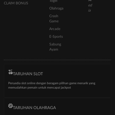
Togel
CLAIM BONUS
Olahraga
Crash
Game
Arcade
E-Sports
Sabung
Ayam
TARUHAN SLOT
Penyedia slot online dengan beragam pilihan game menarik yang
memudahkan pemain untuk mencapai jackpot
TARUHAN OLAHRAGA