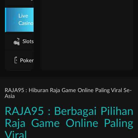
Live
Casino
Slots
Poker
RAJA95 : Hiburan Raja Game Online Paling Viral Se-
Asia
RAJA95 : Berbagai Pilihan
Raja Game Online Paling
Viral