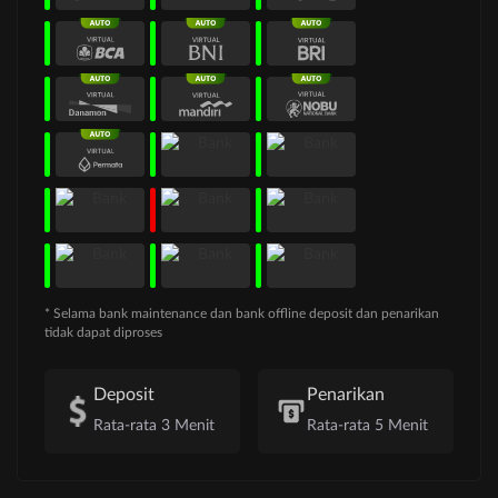
* Selama bank maintenance dan bank offline deposit dan penarikan
tidak dapat diproses
Deposit
Penarikan
Rata-rata 3 Menit
Rata-rata 5 Menit