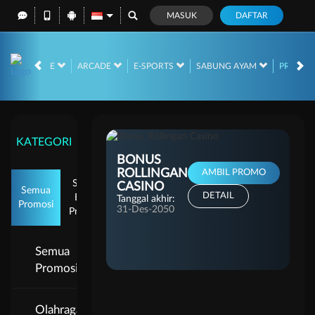
MASUK
DAFTAR
PROMOS
CRASH GAME
ARCADE
E-SPORTS
SABUNG AYAM
KATEGORI
BONUS
ROLLINGAN
AMBIL PROMO
Semua
CASINO
Semua
DETAIL
Event
Tanggal akhir:
Promosi
31-Des-2050
Provider
Semua
Promosi
Olahraga