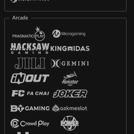
Arcade