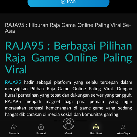
MAIN
RAJA95 : Hiburan Raja Game Online Paling Viral Se-
Asia
RAJA95 : Berbagai Pilihan
Raja Game Online Paling
Viral
RAJA95
hadir sebagai platform yang selalu terdepan dalam
menyajikan Pilihan Raja Game Online Paling Viral. Dengan
kurasi permainan yang tepat dan dukungan server yang tangguh,
RAJA95 menjadi magnet bagi para pemain yang ingin
merasakan sensasi kemenangan di game-game yang sedang
hangat dibicarakan di media sosial dan komunitas gaming.
Beranda
Promosi
Masuk
Hub. Kami
Akun Saya