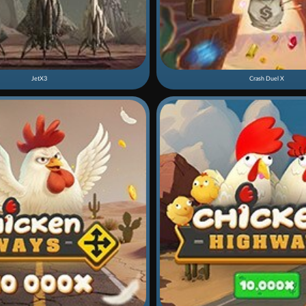
JetX3
Crash Duel X