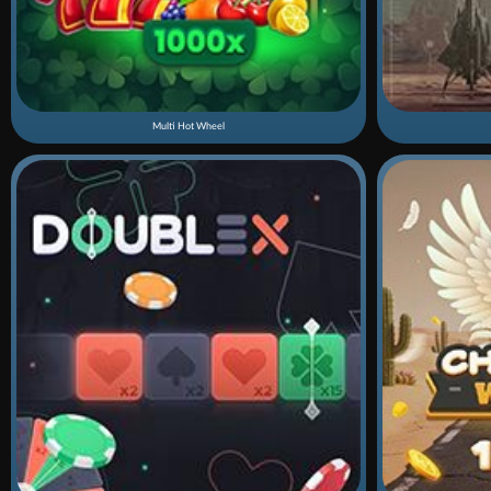
Multi Hot Wheel