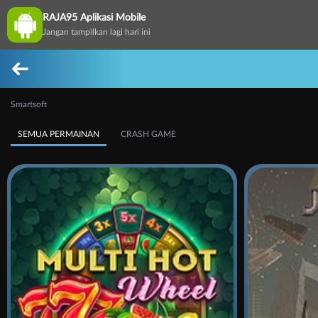
RAJA95 Aplikasi Mobile
Jangan tampilkan lagi hari ini
Smartsoft
SEMUA PERMAINAN
CRASH GAME