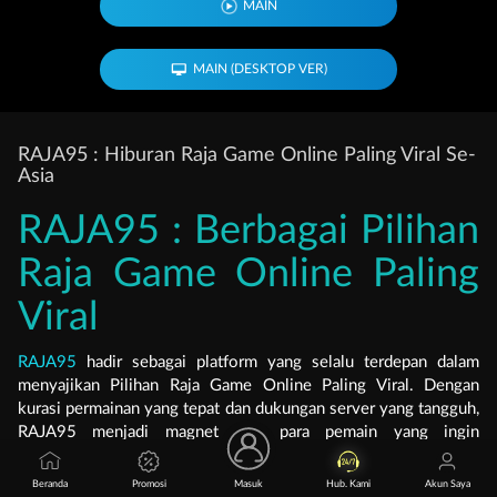
MAIN
MAIN (DESKTOP VER)
RAJA95 : Hiburan Raja Game Online Paling Viral Se-
Asia
RAJA95 : Berbagai Pilihan
Raja Game Online Paling
Viral
RAJA95
hadir sebagai platform yang selalu terdepan dalam
menyajikan Pilihan Raja Game Online Paling Viral. Dengan
kurasi permainan yang tepat dan dukungan server yang tangguh,
RAJA95 menjadi magnet bagi para pemain yang ingin
merasakan sensasi kemenangan di game-game yang sedang
hangat dibicarakan di media sosial dan komunitas gaming.
Beranda
Promosi
Masuk
Hub. Kami
Akun Saya