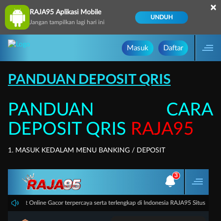
×
RAJA95 Aplikasi Mobile
UNDUH
Jangan tampilkan lagi hari ini
Masuk
Daftar
PANDUAN DEPOSIT QRIS
PANDUAN CARA
DEPOSIT QRIS
RAJA95
1. MASUK KEDALAM MENU BANKING / DEPOSIT