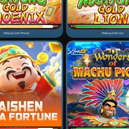
86%
RTP
Mahjong Gold: Phoenix
Mahjong Gold: Lion