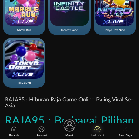
Marble Run
Infinity Castle
Tokyo Drift Nitro
Tokyo Drift
RAJA95 : Hiburan Raja Game Online Paling Viral Se-
Asia
RAJA95 : Berbagai Pilihan
Raja Game Online Paling
Beranda
Promosi
Masuk
Hub. Kami
Akun Saya