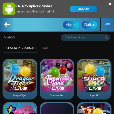
×
RAJA95 Aplikasi Mobile
UNDUH
Jangan tampilkan lagi hari ini
Masuk
Daftar
MarbleX
SEMUA PERMAINAN
RACE
Dragon Tiger
Tomorrow land
Super PK