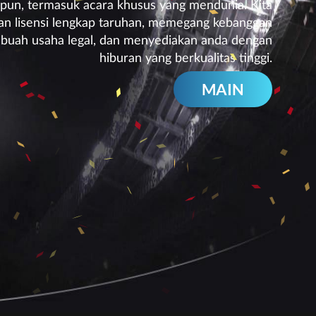
pun, termasuk acara khusus yang mendunia. Kita
an lisensi lengkap taruhan, memegang kebanggan
buah usaha legal, dan menyediakan anda dengan
hiburan yang berkualitas tinggi.
MAIN