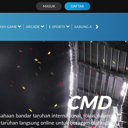
MASUK
DAFTAR
PROMOSI
ASH GAME
ARCADE
E-SPORTS
SABUNG AYAM
CMD
sahaan bandar taruhan internasional, fokus dalam
taruhan langsung online untuk beragam olahraga