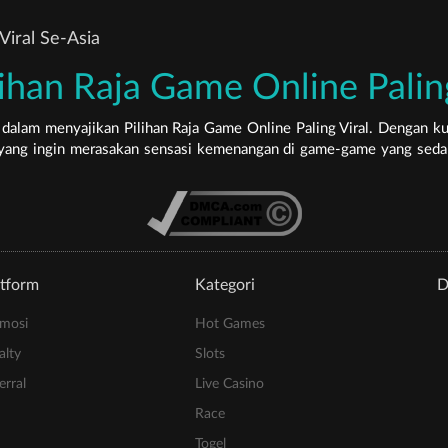
Viral Se-Asia
ihan Raja Game Online Paling
n dalam menyajikan Pilihan Raja Game Online Paling Viral. Dengan k
yang ingin merasakan sensasi kemenangan di game-game yang sedang
atform
Kategori
D
mosi
Hot Games
alty
Slots
erral
Live Casino
Race
Togel