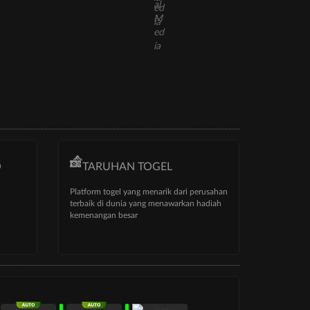
O
TARUHAN TOGEL
Platform togel yang menarik dari perusahan
terbaik di dunia yang menawarkan hadiah
kemenangan besar