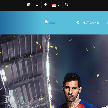
HOT GAMES