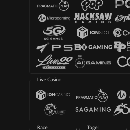
Live Casino
Race
Togel