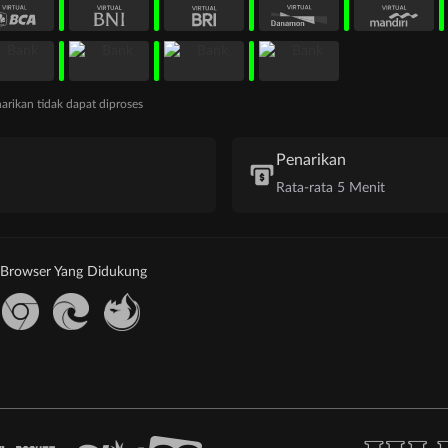
arikan tidak dapat diproses
Penarikan
Rata-rata 5 Menit
Browser Yang Didukung