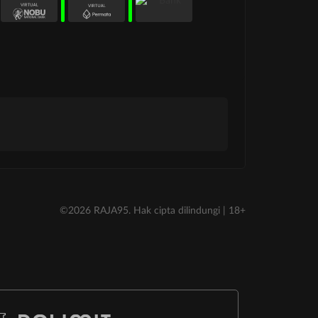
©2026 RAJA95. Hak cipta dilindungi | 18+